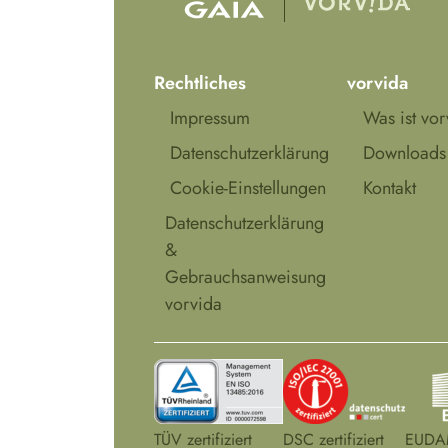
Rechtliches
vorvida
Impressum
Was ist vo
Datenschutzerklärung
Downloads
Cookie-Einstellungen
Kontakt
Datenschutzerklärung
&
Gebrauchsanweisung
vorvida
TÜV zertifiziert
DSC zertifiziert
EUDAM