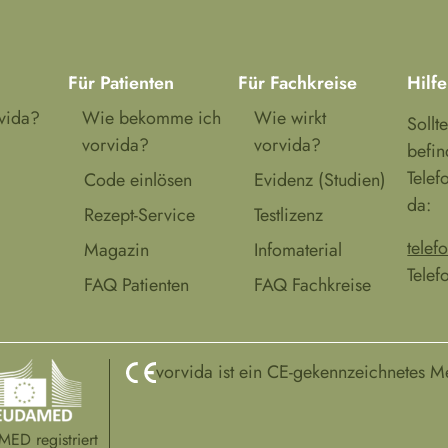
Für Patienten
Für Fachkreise
Hilfe
rvida?
Wie bekomme ich
Wie wirkt
Sollt
vorvida?
vorvida?
befin
Telef
Code einlösen
Evidenz (Studien)
da:
Rezept-Service
Testlizenz
telef
Magazin
Infomaterial
Telef
FAQ Patienten
FAQ Fachkreise
vorvida ist ein CE-gekennzeichnetes M
ED registriert