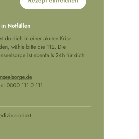
Rezept einreichen
 in Notfällen
est du dich in einer akuten Krise
den, wähle bitte die 112. Die
onseelsorge ist ebenfalls 24h für dich
onseelsorge.de
on: 0800 111 0 111
edizinprodukt