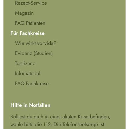
Rezept-Service
Magazin
FAQ Patienten
Für Fachkreise
Wie wirkt vorvida?
Evidenz (Studien)
Testlizenz
Infomaterial
FAQ Fachkreise
Hilfe in Notfällen
Solltest du dich in einer akuten Krise befinden,
wähle bitte die 112. Die Telefonseelsorge ist