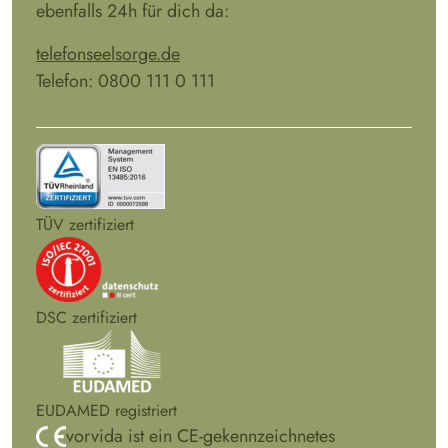
ebenfalls 24h für dich da:
telefonseelsorge.de
Telefon: 0800 111 0 111
TÜV zertifiziert
DSC zertifiziert
EUDAMED registriert
vorvida ist ein CE-gekennzeichnetes