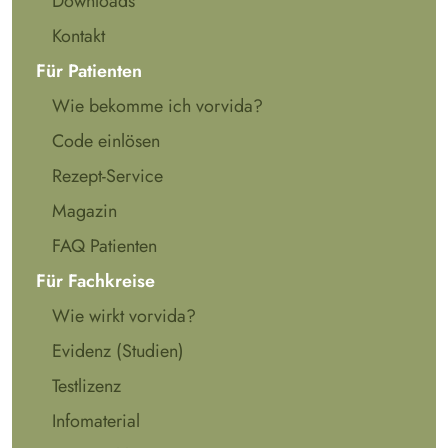
Downloads
Kontakt
Für Patienten
Wie bekomme ich vorvida?
Code einlösen
Rezept-Service
Magazin
FAQ Patienten
Für Fachkreise
Wie wirkt vorvida?
Evidenz (Studien)
Testlizenz
Infomaterial