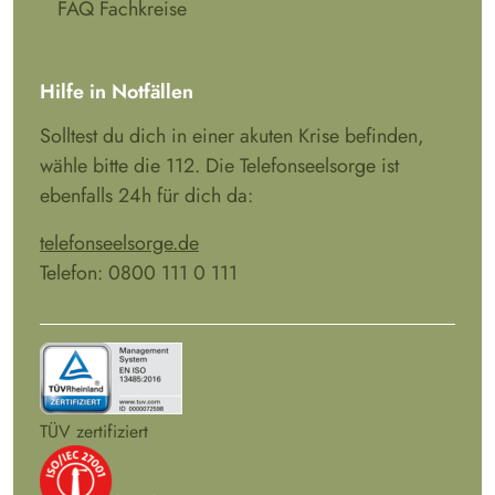
FAQ Fachkreise
Hilfe in Notfällen
Solltest du dich in einer akuten Krise befinden,
wähle bitte die 112. Die Telefonseelsorge ist
ebenfalls 24h für dich da:
telefonseelsorge.de
Telefon: 0800 111 0 111
TÜV zertifiziert